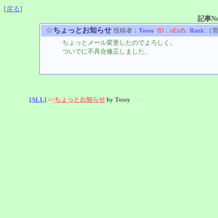
[
戻る
]
記事N
☆
ちょっとお知らせ
投稿者：
Tossy
ID：oEnPc
Rank:（
ちょっとメール変更したのでよろしく。
ついでに不具合修正しました。
[ALL]
>>
ちょっとお知らせ
by Tossy